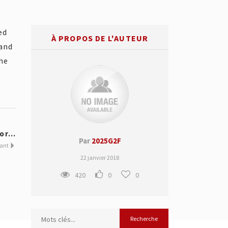
ed
À PROPOS DE L'AUTEUR
 and
the
or...
Par
2025G2F
vant
22 janvier 2018
420
0
0