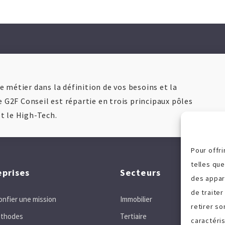
 métier dans la définition de vos besoins et la
e G2F Conseil est répartie en trois principaux pôles
 et le High-Tech.
Pour offri
telles qu
eprises
Secteurs
des appar
de traiter
onfier une mission
Immobilier
retirer s
thodes
Tertiaire
caractéris