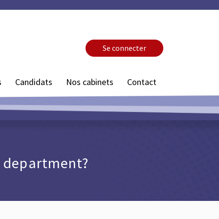
Se connecter
s
Candidats
Nos cabinets
Contact
g department?