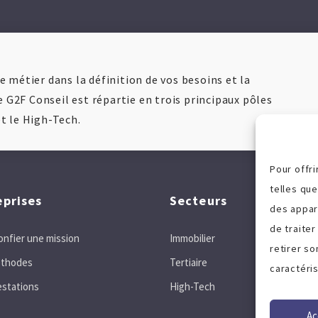
 métier dans la définition de vos besoins et la
e G2F Conseil est répartie en trois principaux pôles
 et le High-Tech.
Pour offri
telles qu
eprises
Secteurs
des appar
de traiter
onfier une mission
Immobilier
retirer s
thodes
Tertiaire
caractéris
estations
High-Tech
Ac