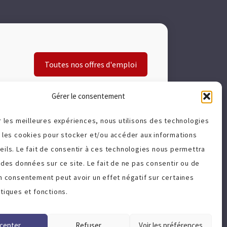
Toutes nos offres d'emploi
Gérer le consentement
r les meilleures expériences, nous utilisons des technologies
e les cookies pour stocker et/ou accéder aux informations
A propos
eils. Le fait de consentir à ces technologies nous permettra
 des données sur ce site. Le fait de ne pas consentir ou de
Politique de cookies (UE)
on consentement peut avoir un effet négatif sur certaines
Charte qualité
tiques et fonctions.
Termes et Conditions
cepter
Refuser
Voir les préférences