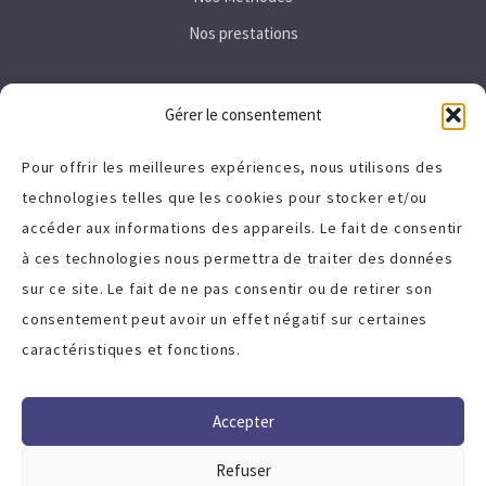
Nos prestations
Secteurs
Gérer le consentement
Immobilier
Pour offrir les meilleures expériences, nous utilisons des
technologies telles que les cookies pour stocker et/ou
Tertiaire
accéder aux informations des appareils. Le fait de consentir
High-Tech
à ces technologies nous permettra de traiter des données
sur ce site. Le fait de ne pas consentir ou de retirer son
A propos
consentement peut avoir un effet négatif sur certaines
caractéristiques et fonctions.
Politique de cookies (UE)
Charte qualité
Accepter
Termes et Conditions
Refuser