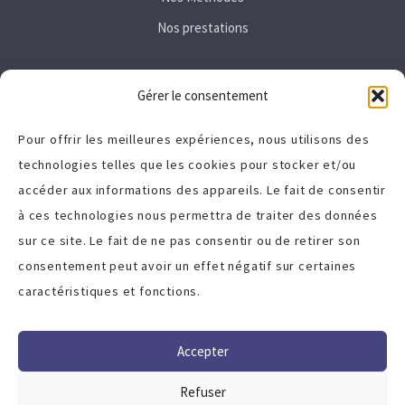
Nos prestations
Secteurs
Gérer le consentement
Immobilier
Pour offrir les meilleures expériences, nous utilisons des
technologies telles que les cookies pour stocker et/ou
Tertiaire
accéder aux informations des appareils. Le fait de consentir
High-Tech
à ces technologies nous permettra de traiter des données
sur ce site. Le fait de ne pas consentir ou de retirer son
A propos
consentement peut avoir un effet négatif sur certaines
caractéristiques et fonctions.
Politique de cookies (UE)
Charte qualité
Accepter
Termes et Conditions
Refuser