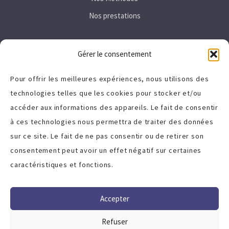
Nos prestations
Secteurs
Gérer le consentement
Immobilier
Pour offrir les meilleures expériences, nous utilisons des
technologies telles que les cookies pour stocker et/ou
Tertiaire
accéder aux informations des appareils. Le fait de consentir
High-Tech
à ces technologies nous permettra de traiter des données
sur ce site. Le fait de ne pas consentir ou de retirer son
A propos
consentement peut avoir un effet négatif sur certaines
caractéristiques et fonctions.
Politique de cookies (UE)
Charte qualité
Accepter
Termes et Conditions
Refuser