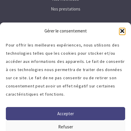
Nos prestations
Secteurs
Gérer le consentement
Immobilier
Pour offrir les meilleures expériences, nous utilisons des
technologies telles que les cookies pour stocker et/ou
Tertiaire
accéder aux informations des appareils. Le fait de consentir
High-Tech
à ces technologies nous permettra de traiter des données
sur ce site. Le fait de ne pas consentir ou de retirer son
A propos
consentement peut avoir un effet négatif sur certaines
caractéristiques et fonctions.
Politique de cookies (UE)
Charte qualité
Accepter
Termes et Conditions
Refuser