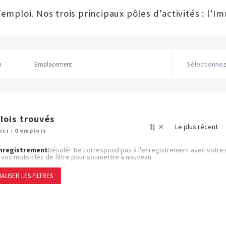
mploi. Nos trois principaux pôles d’activités : l’Imm
Sélectionnez
lois trouvés
×
Le plus récent
ici : 0 emplois
nregistrement
Désolé! Ne correspond pas à l'enregistrement avec votre 
 vos mots-clés de filtre pour soumettre à nouveau
IALISER LES FILTRES